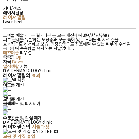
기미/색소
레이저필링
레이저필링
레이저필링
Laser Peel
노폐물 배출 · 피부 결 · 피부 톤 모두 개선하여
화사한 피부로!
피부 문제를 유발하는 모낭충과 모공 속에 있는 노폐물·피지·각질을
효과적으로 제거하고
보습, 진정용액으로 건조해질 수 있는 피부에 수분을
공급하여 촉촉함을 유지하는 시술입니다.
매끄러운
피부결
촉촉함
Up
자극
Down
일상생활
가능
레이저필링의
DM
DERMATOLOGY clinic
레이저필링
의
효과
효과
여드름
개선
모낭충
개선
블랙헤드
및
피지제거
수분공급
및
각질 제거
DM
DERMATOLOGY clinic
레이저필링의
시술과정
STEP
01
모공 및 각질 흡입