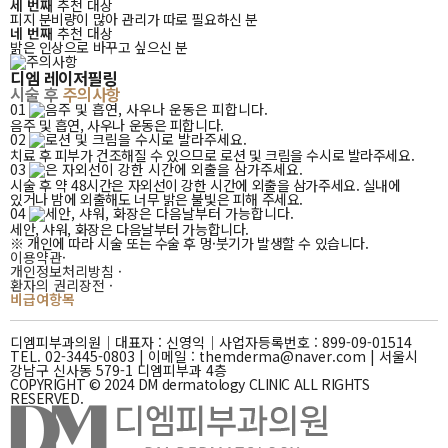
드립니다!
세 번째
추천 대상
피지 분비량이 많아 관리가 따로 필요하신 분
네 번째
추천 대상
밝은 인상으로 바꾸고 싶으신 분
디엠 레이저필링
시술 후
주의사항
01
음주 및 흡연, 사우나 운동은 피합니다.
02
치료 후 피부가 건조해질 수 있으므로 로션 및 크림을 수시로 발라주세요.
03
시술 후 약 48시간은 자외선이 강한 시간에 외출을 삼가주세요. 실내에
있거나 밤에 외출해도 너무 밝은 불빛은 피해 주세요.
04
세안, 샤워, 화장은 다음날부터 가능합니다.
※ 개인에 따라 시술 또는 수술 후 멍·붓기가 발생할 수 있습니다.
이용약관
·
개인정보처리방침
·
환자의 권리장전
·
비급여항목
디엠피부과의원｜
대표자 : 신영익｜
사업자등록번호 : 899-09-01514
TEL. 02-3445-0803 |
이메일 : themderma@naver.com
| 서울시
강남구 신사동 579-1 디엠피부과 4층
COPYRIGHT © 2024 DM dermatology CLINIC ALL RIGHTS
RESERVED.