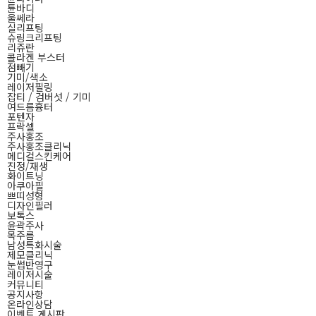
튠바디
울쎄라
실리프팅
슈링크리프팅
리쥬란
콜라겐 부스터
점빼기
기미/색소
레이저필링
잡티 / 검버섯 / 기미
여드름흉터
포텐자
프락셀
주사홍조
주사홍조클리닉
메디컬스킨케어
진정/재생
화이트닝
아쿠아필
쁘띠성형
디자인필러
보톡스
윤곽주사
목주름
남성특화시술
제모클리닉
눈썹반영구
레이저시술
커뮤니티
공지사항
온라인상담
이벤트 게시판