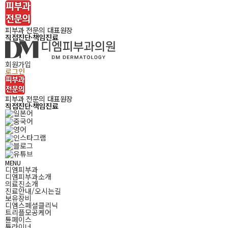
피부과 전문의 대표원장
직접진단·책임진료
회원가입
로그인
피부과 전문의 대표원장
직접진단·책임진료
MENU
디엠피부과
디엠피부과소개
의료진소개
진료안내/오시는길
보유장비
디엠스페셜클리닉
트리플모공케어
튠페이스
튠라이너