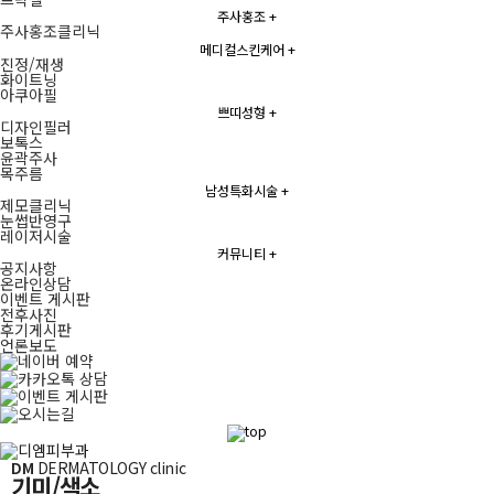
주사홍조
+
주사홍조클리닉
메디컬스킨케어
+
진정/재생
화이트닝
아쿠아필
쁘띠성형
+
디자인필러
보톡스
윤곽주사
목주름
남성특화시술
+
제모클리닉
눈썹반영구
레이저시술
커뮤니티
+
공지사항
온라인상담
이벤트 게시판
전후사진
후기게시판
언론보도
퀵메뉴
DM
DERMATOLOGY clinic
기미/색소