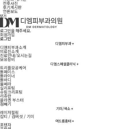
전후사진
후기게시판
언론보도
닫기
로그인을 해주세요.
회원가입
로그인
디엠피부과
+
디엠피부과소개
의료진소개
진료안내/오시는길
보유장비
디엠스페셜클리닉
+
트리플모공케어
튠페이스
튠라이너
튠바디
울쎄라
실리프팅
슈링크리프팅
리쥬란
콜라겐 부스터
점빼기
기미/색소
+
레이저필링
잡티 / 검버섯 / 기미
여드름흉터
+
포텐자
프락셀