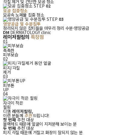
각질 제거 및 간단한 모공 청소
STEP
02
모공 집중청소
모공속 노폐물 집중 청소
STEP
03
영양공급 및 수분침투
정리되지 않은 잡티들을 마무리 정리 수분·영양공급
레이저필링의
DM
DERMATOLOGY clinic
레이저필링의
특장점
특장점
01
촉촉한
피부보습
02
피지/각질
제거
03
피부톤
UP
04
자극이 적은
필링
디엠
디엠
레이저필링,
레이저필링
이런 분들께
추천
드립니다!
첫 번째
추천 대상
이러한
블랙헤드 때문에 얼굴이 지저분해 보이는 분
분들께
두 번째
추천 대상
추천
피지 각질 때문에 거칠고 화장이 잘되지 않는 분