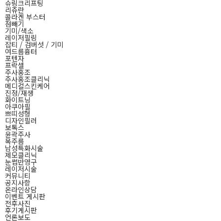
슈링크리프팅
리쥬란
콜라겐 부스터
점빼기
기미/색소
레이저필링
잡티 / 검버섯 / 기미
여드름흉터
포텐자
프락셀
주사홍조
주사홍조클리닉
메디컬스킨케어
진정/재생
화이트닝
아쿠아필
쁘띠성형
디자인필러
보톡스
윤곽주사
목주름
남성특화시술
제모클리닉
눈썹반영구
레이저시술
커뮤니티
공지사항
온라인상담
이벤트 게시판
전후사진
후기게시판
언론보도