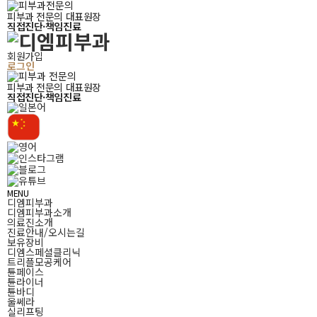
피부과 전문의 대표원장
직접진단·책임진료
회원가입
로그인
피부과 전문의 대표원장
직접진단·책임진료
MENU
디엠피부과
디엠피부과소개
의료진소개
진료안내/오시는길
보유장비
디엠스페셜클리닉
트리플모공케어
튠페이스
튠라이너
튠바디
울쎄라
실리프팅