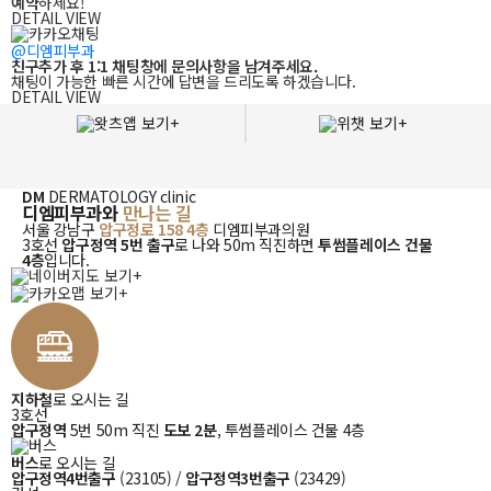
예약
하세요!
DETAIL VIEW
@디엠피부과
친구추가 후 1:1 채팅창에 문의사항을 남겨주세요.
채팅이 가능한 빠른 시간에 답변을 드리도록 하겠습니다.
DETAIL VIEW
디엠피부과와
DM
DERMATOLOGY clinic
디엠피부과와
만나는 길
만나는
길
서울 강남구
압구정로 158 4층
디엠피부과의원
3호선
압구정역 5번 출구
로 나와 50m 직진하면
투썸플레이스 건물
4층
입니다.
지하철
로 오시는 길
3호선
압구정역
5번 50m 직진
도보 2분
, 투썸플레이스 건물 4층
버스
로 오시는 길
압구정역4번출구
(23105) /
압구정역3번출구
(23429)