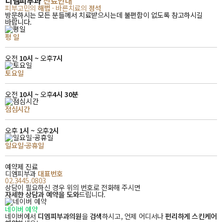
디엠피부과
진료안내
진료안내
피부고민의
해법
· 바른치료의
정석
방문하시는 모든 분들께서 치료받으시는데 불편함이 없도록 참고하시길
바랍니다.
평 일
오전
10시 ~
오후
7시
토요일
오전
10시 ~
오후
4시 30분
점심시간
오후
1시 ~
오후
2시
일요일·공휴일
예약제 진료
디엠피부과
대표번호
02.3445.0803
상담이 필요하신 경우 위의 번호로 전화해 주시면
자세한 상담과 예약을 도와
드립니다.
네이버 예약
네이버에서
디엠피부과의원
을
검색
하시고,
언제 어디서나
편리하게 스킨케어