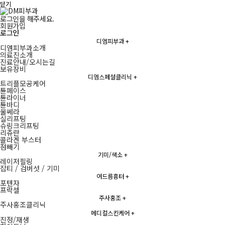
닫기
로그인을 해주세요.
회원가입
로그인
디엠피부과
+
디엠피부과소개
의료진소개
진료안내/오시는길
보유장비
디엠스페셜클리닉
+
트리플모공케어
튠페이스
튠라이너
튠바디
울쎄라
실리프팅
슈링크리프팅
리쥬란
콜라겐 부스터
점빼기
기미/색소
+
레이저필링
잡티 / 검버섯 / 기미
여드름흉터
+
포텐자
프락셀
주사홍조
+
주사홍조클리닉
메디컬스킨케어
+
진정/재생