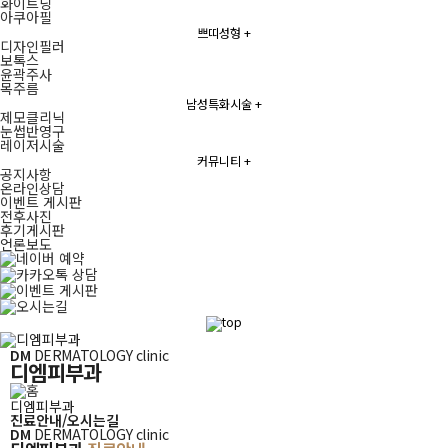
화이트닝
아쿠아필
쁘띠성형
+
디자인필러
보톡스
윤곽주사
목주름
남성특화시술
+
제모클리닉
눈썹반영구
레이저시술
커뮤니티
+
공지사항
온라인상담
이벤트 게시판
전후사진
후기게시판
언론보도
퀵메뉴
DM
DERMATOLOGY clinic
디엠피부과
디엠피부과
진료안내/오시는길
디엠피부과
DM
DERMATOLOGY clinic