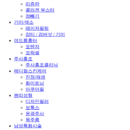
리쥬란
콜라겐 부스터
점빼기
기미/색소
레이저필링
잡티 / 검버섯 / 기미
여드름흉터
포텐자
프락셀
주사홍조
주사홍조클리닉
메디컬스킨케어
진정/재생
화이트닝
아쿠아필
쁘띠성형
디자인필러
보톡스
윤곽주사
목주름
남성특화시술