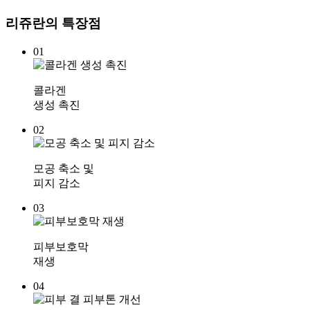
리쥬란의
특장점
01
콜라겐
생성 촉진
02
모공 축소 및
피지 감소
03
피부보호막
재생
04