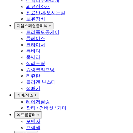
디엠피부과소개
의료진소개
진료안내/오시는길
보유장비
디엠스페셜클리닉
+
트리플모공케어
튠페이스
튠라이너
튠바디
울쎄라
실리프팅
슈링크리프팅
리쥬란
콜라겐 부스터
점빼기
기미/색소
+
레이저필링
잡티 / 검버섯 / 기미
여드름흉터
+
포텐자
프락셀