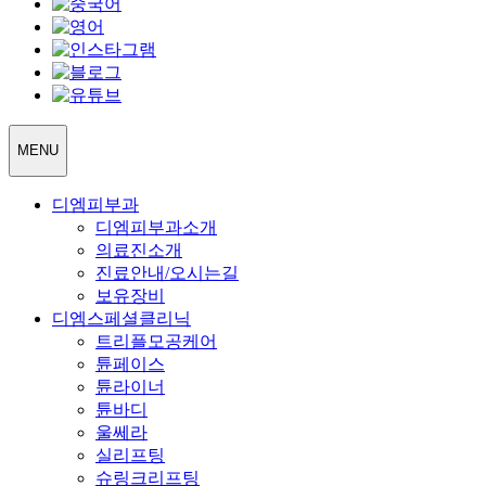
MENU
디엠피부과
디엠피부과소개
의료진소개
진료안내/오시는길
보유장비
디엠스페셜클리닉
트리플모공케어
튠페이스
튠라이너
튠바디
울쎄라
실리프팅
슈링크리프팅