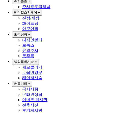
주사홍조
+
주사홍조클리닉
메디컬스킨케어
+
진정/재생
화이트닝
아쿠아필
쁘띠성형
+
디자인필러
보톡스
윤곽주사
목주름
남성특화시술
+
제모클리닉
눈썹반영구
레이저시술
커뮤니티
+
공지사항
온라인상담
이벤트 게시판
전후사진
후기게시판