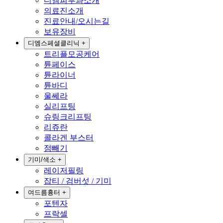
디엠피부과소개
의료진소개
진료안내/오시는길
보유장비
디엠스페셜클리닉
+
트리플모공케어
튠페이스
튠라이너
튠바디
울쎄라
실리프팅
슈링크리프팅
리쥬란
콜라겐 부스터
점빼기
기미/색소
+
레이저필링
잡티 / 검버섯 / 기미
여드름흉터
+
포텐자
프락셀