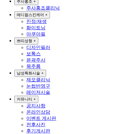
주사홍조
+
주사홍조클리닉
메디컬스킨케어
+
진정/재생
화이트닝
아쿠아필
쁘띠성형
+
디자인필러
보톡스
윤곽주사
목주름
남성특화시술
+
제모클리닉
눈썹반영구
레이저시술
커뮤니티
+
공지사항
온라인상담
이벤트 게시판
전후사진
후기게시판