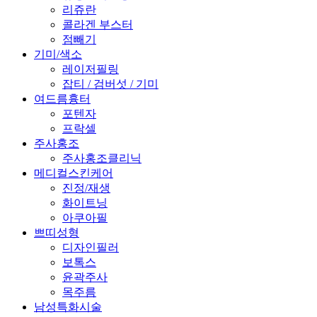
리쥬란
콜라겐 부스터
점빼기
기미/색소
레이저필링
잡티 / 검버섯 / 기미
여드름흉터
포텐자
프락셀
주사홍조
주사홍조클리닉
메디컬스킨케어
진정/재생
화이트닝
아쿠아필
쁘띠성형
디자인필러
보톡스
윤곽주사
목주름
남성특화시술