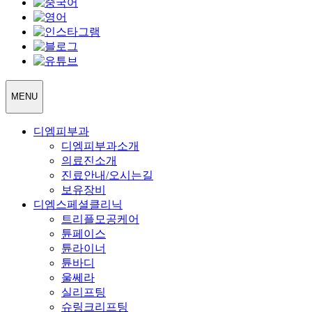
MENU
디엠피부과
디엠피부과소개
의료진소개
진료안내/오시는길
보유장비
디엠스페셜클리닉
트리플모공케어
튠페이스
튠라이너
튠바디
울쎄라
실리프팅
슈링크리프팅